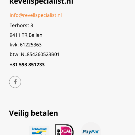
Revellspecialist.nl
info@revellspecialist.nl
Terhorst 3
9411 TR,Beilen
kvk: 61225363
btw: NL854260523B01
+31 593 851233
Veilig betalen