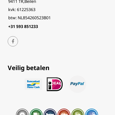
9411 TR,Beilen
kvk: 61225363
btw: NL854260523B01
+31 593 851233
Veilig betalen