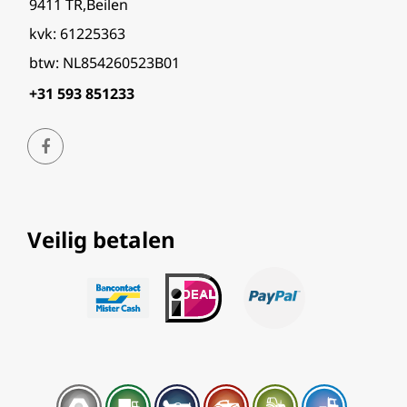
9411 TR,Beilen
kvk: 61225363
btw: NL854260523B01
+31 593 851233
Veilig betalen