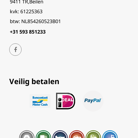
9411 TR,Beilen
kvk: 61225363
btw: NL854260523B01
+31 593 851233
Veilig betalen