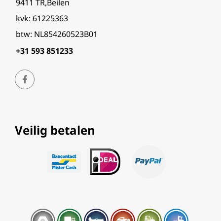
9411 TR,Beilen
kvk: 61225363
btw: NL854260523B01
+31 593 851233
Veilig betalen