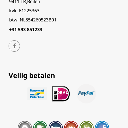
9411 TR,Beilen
kvk: 61225363
btw: NL854260523B01
+31 593 851233
Veilig betalen