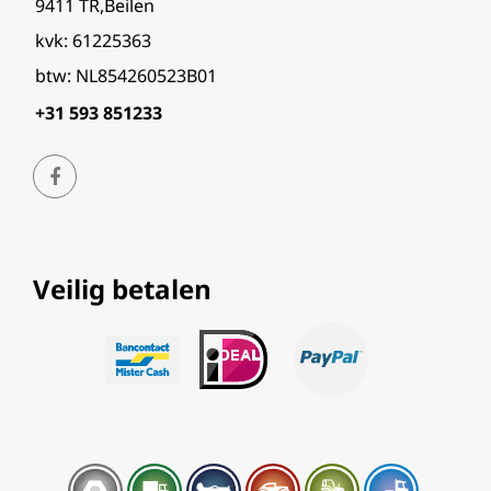
9411 TR,Beilen
kvk: 61225363
btw: NL854260523B01
+31 593 851233
Veilig betalen