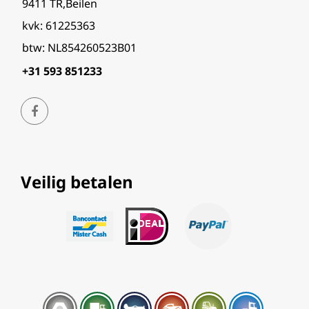
9411 TR,Beilen
kvk: 61225363
btw: NL854260523B01
+31 593 851233
Veilig betalen