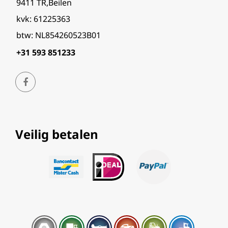
9411 TR,Beilen
kvk: 61225363
btw: NL854260523B01
+31 593 851233
Veilig betalen