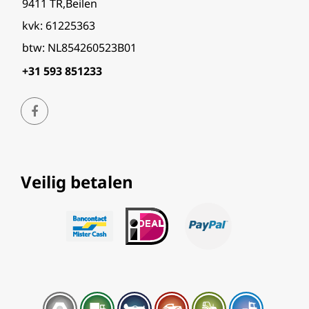
9411 TR,Beilen
kvk: 61225363
btw: NL854260523B01
+31 593 851233
Veilig betalen