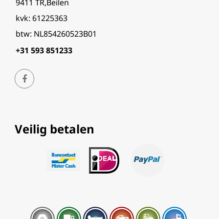
9411 TR,Beilen
kvk: 61225363
btw: NL854260523B01
+31 593 851233
Veilig betalen