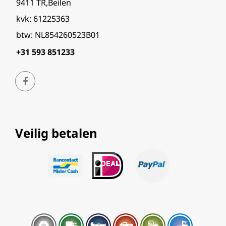
9411 TR,Beilen
kvk: 61225363
btw: NL854260523B01
+31 593 851233
Veilig betalen