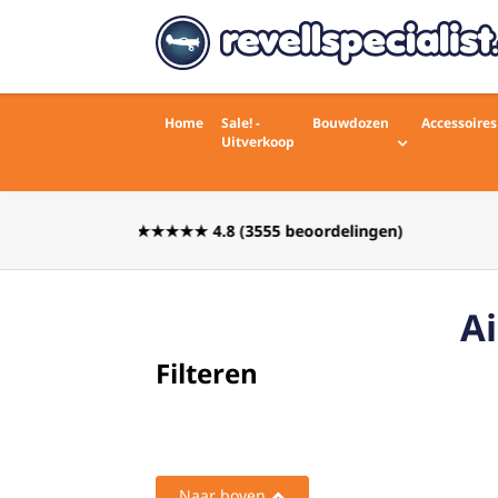
Home
Sale! -
Bouwdozen
Accessoires
Uitverkoop
Voor 16:00 besteld zelfde werkdag
rdelingen)
verstuurd
Ai
Filteren
Reset
Naar boven