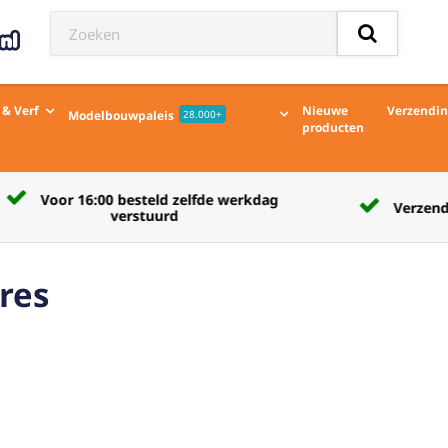
 & Verf
Nieuwe
Verzendi
Modelbouwpaleis
28.000+
producten
Verzendkosten naar afhaalpunt € 5,50
res