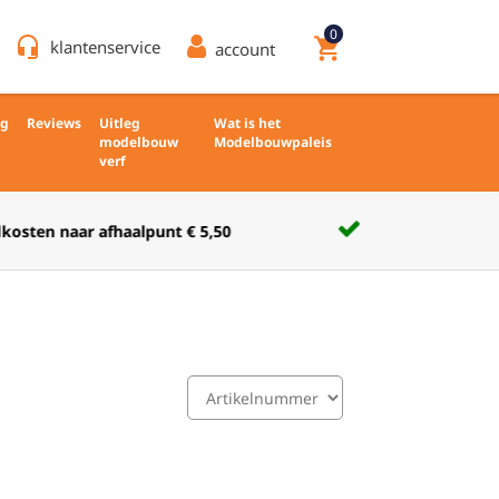
0
headset_mic
shopping_cart
klantenservice
account
ng
Reviews
Uitleg
Wat is het
modelbouw
Modelbouwpaleis
verf
Verkoop nieuw en ongebruikt