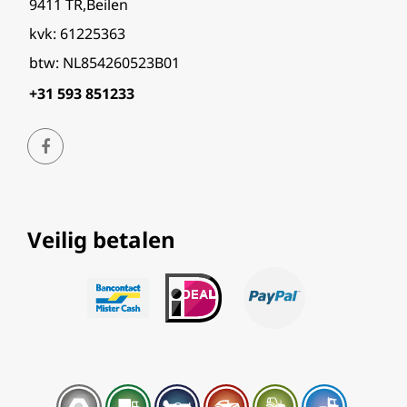
9411 TR,Beilen
kvk: 61225363
btw: NL854260523B01
+31 593 851233
Veilig betalen