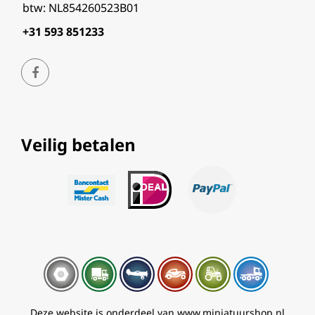
btw: NL854260523B01
+31 593 851233
Veilig betalen
Deze website is onderdeel van www.miniatuurshop.nl