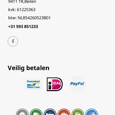
9411 TR,Beilen
kvk: 61225363
btw: NL854260523B01
+31 593 851233
Veilig betalen