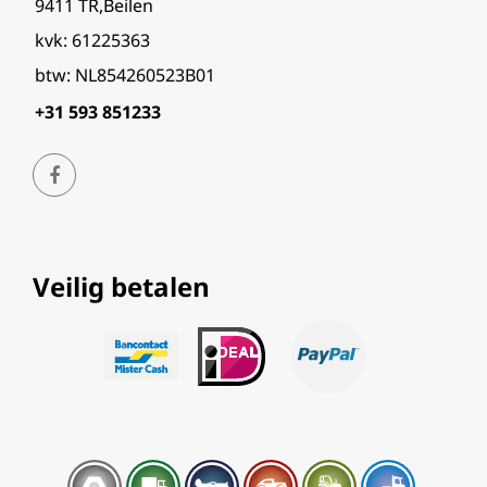
9411 TR,Beilen
kvk: 61225363
btw: NL854260523B01
+31 593 851233
Veilig betalen