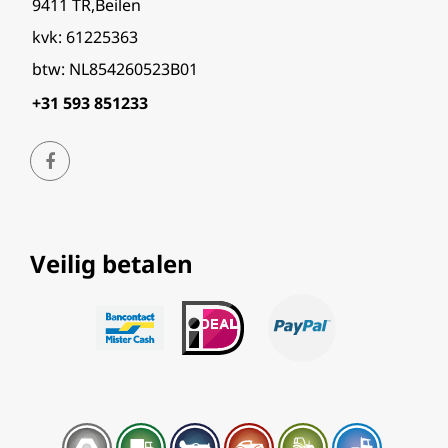
9411 TR,Beilen
kvk: 61225363
btw: NL854260523B01
+31 593 851233
Veilig betalen