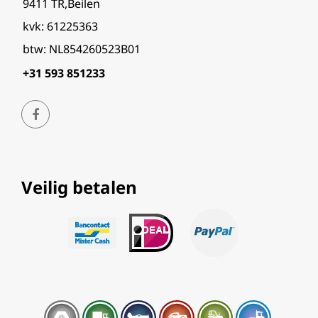
9411 TR,Beilen
kvk: 61225363
btw: NL854260523B01
+31 593 851233
Veilig betalen