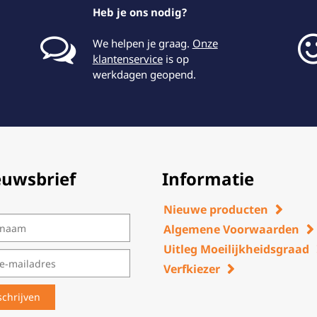
Heb je ons nodig?
We helpen je graag.
Onze
klantenservice
is op
werkdagen geopend.
euwsbrief
Informatie
Nieuwe producten
Algemene Voorwaarden
Uitleg Moeilijkheidsgraad
Verfkiezer