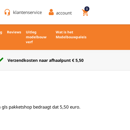
0
headset_mic
shopping_cart
klantenservice
account
ng
Reviews
Uitleg
Wat is het
modelbouw
Modelbouwpaleis
verf
Verkoop nieuw en ongebruikt
 gls pakketshop bedraagt dat 5,50 euro.