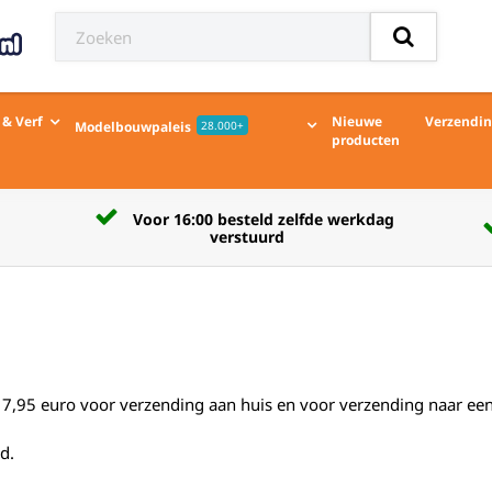
 & Verf
Nieuwe
Verzendi
Modelbouwpaleis
28.000+
producten
rkdag
Verzendkosten naar afhaalpunt € 5,50
,95 euro voor verzending aan huis en voor verzending naar een
d.