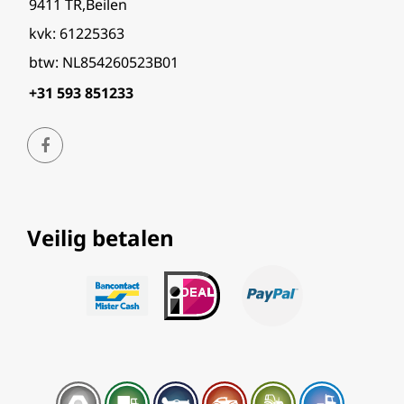
9411 TR,Beilen
kvk: 61225363
btw: NL854260523B01
+31 593 851233
Veilig betalen