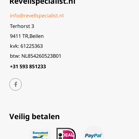
Revellspecialist.nl
info@revellspecialist.nl
Terhorst 3
9411 TR,Beilen
kvk: 61225363
btw: NL854260523B01
+31 593 851233
Veilig betalen