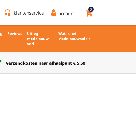
0
headset_mic
shopping_cart
klantenservice
account
ng
Reviews
Uitleg
Wat is het
modelbouw
Modelbouwpaleis
verf
Verkoop nieuw en ongebruikt