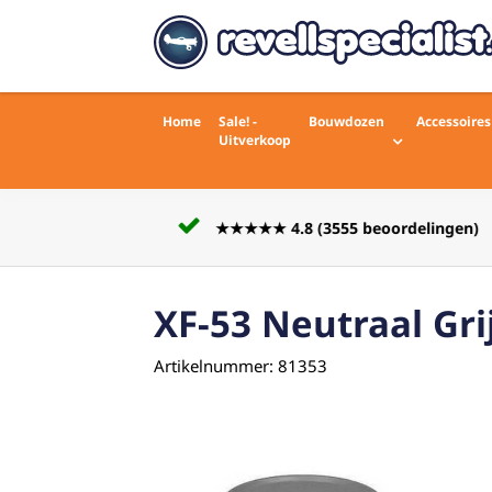
Home
Sale! -
Bouwdozen
Accessoires
Uitverkoop
Voor 16:00 besteld zelfde werkdag
rdelingen)
verstuurd
XF-53 Neutraal Gri
Artikelnummer: 81353