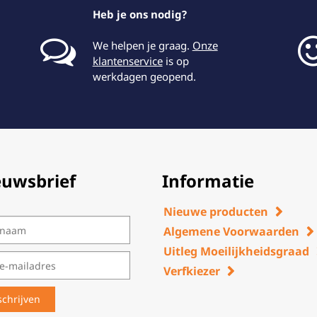
Heb je ons nodig?
We helpen je graag.
Onze
klantenservice
is op
werkdagen geopend.
euwsbrief
Informatie
Nieuwe producten
Algemene Voorwaarden
Uitleg Moeilijkheidsgraad
Verfkiezer