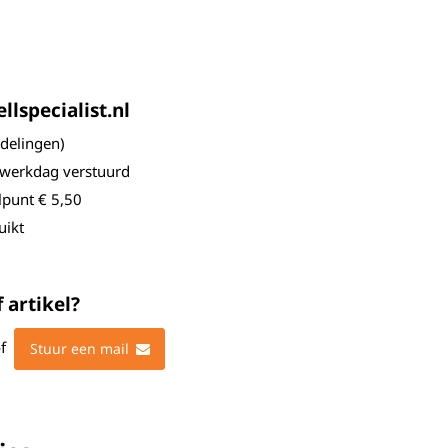
lspecialist.nl
elingen)
 werkdag verstuurd
lpunt € 5,50
uikt
 artikel?
f
Stuur een mail