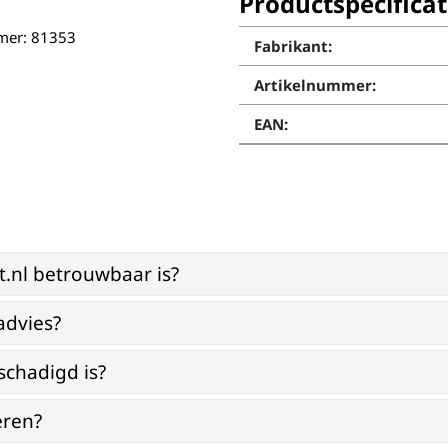
Productspecificat
mmer: 81353
Fabrikant:
Artikelnummer:
EAN:
st.nl betrouwbaar is?
advies?
schadigd is?
eren?