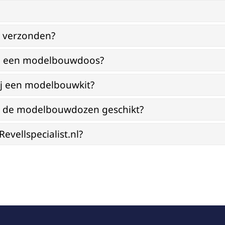
g verzonden?
bij een modelbouwdoos?
ij een modelbouwkit?
jn de modelbouwdozen geschikt?
vellspecialist.nl?