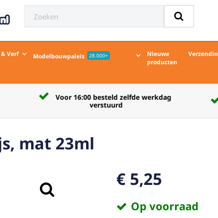
 & Verf
Nieuwe
Verzendi
Modelbouwpaleis
28.000+
producten
Verzendkosten naar afhaalpunt € 5,50
js, mat 23ml
€ 5,25
Op voorraad