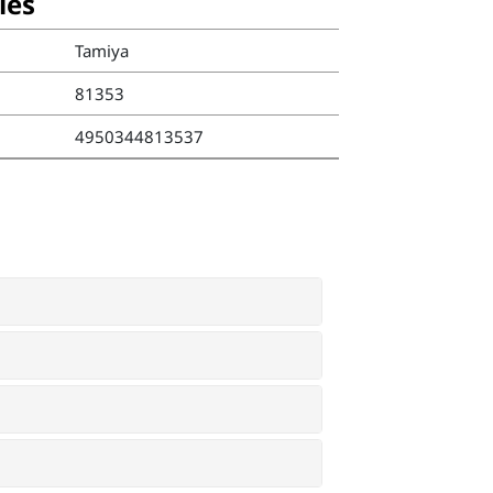
ies
Tamiya
81353
4950344813537