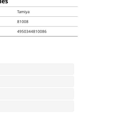
ies
Tamiya
81008
4950344810086