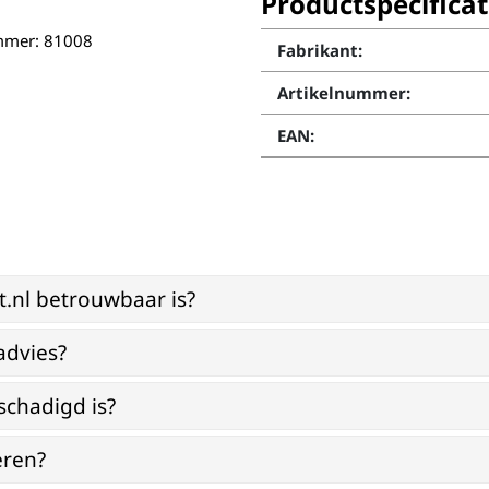
Productspecificat
ummer: 81008
Fabrikant:
Artikelnummer:
EAN:
st.nl betrouwbaar is?
advies?
schadigd is?
eren?