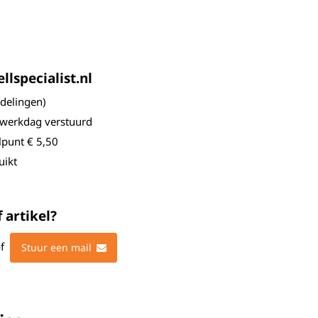
lspecialist.nl
elingen)
 werkdag verstuurd
lpunt € 5,50
uikt
 artikel?
f
Stuur een mail