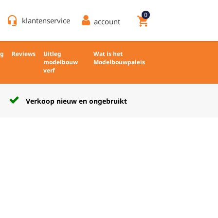
0
headset_mic
shopping_cart
klantenservice
account
ng
Reviews
Uitleg
Wat is het
modelbouw
Modelbouwpaleis
verf
Verkoop nieuw en ongebruikt