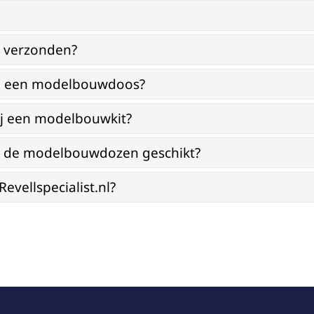
g verzonden?
bij een modelbouwdoos?
ij een modelbouwkit?
jn de modelbouwdozen geschikt?
vellspecialist.nl?