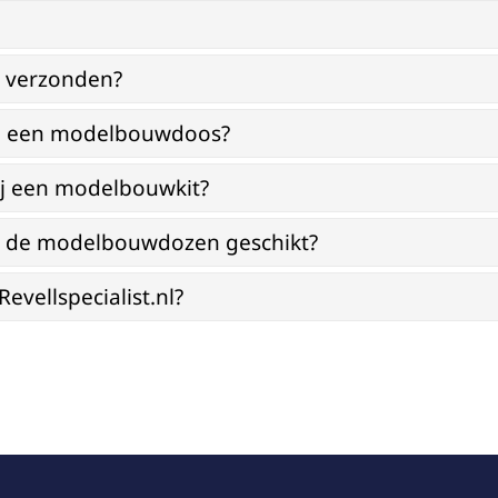
g verzonden?
bij een modelbouwdoos?
ij een modelbouwkit?
jn de modelbouwdozen geschikt?
vellspecialist.nl?