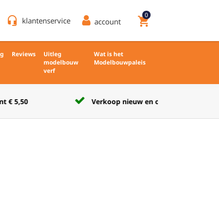
0
headset_mic
shopping_cart
klantenservice
account
ng
Reviews
Uitleg
Wat is het
modelbouw
Modelbouwpaleis
verf
Verkoop nieuw en ongebruikt