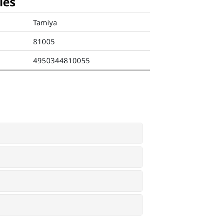
ies
Tamiya
81005
4950344810055