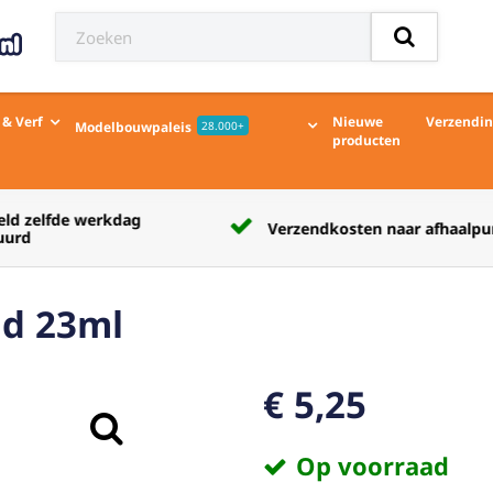
 & Verf
Nieuwe
Verzendi
Modelbouwpaleis
28.000+
producten
Verzendkosten naar afhaalpunt € 5,50
nd 23ml
€ 5,25
Op voorraad