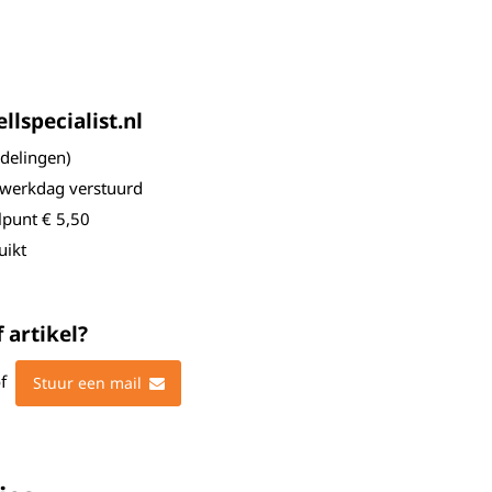
lspecialist.nl
elingen)
 werkdag verstuurd
lpunt € 5,50
uikt
 artikel?
f
Stuur een mail