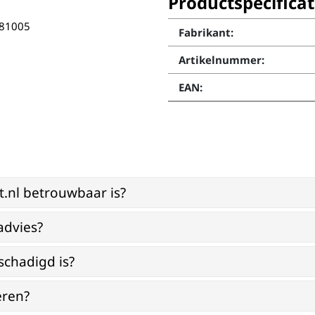
Productspecificat
 81005
Fabrikant:
Artikelnummer:
EAN:
st.nl betrouwbaar is?
advies?
schadigd is?
eren?