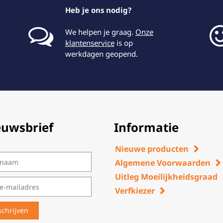
Heb je ons nodig?
We helpen je graag.
Onze
klantenservice
is op
werkdagen geopend.
euwsbrief
Informatie
Nieuwe producten
Algemene Voorwaarden
Uitleg Moeilijkheidsgraad
Verfkiezer