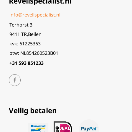
Revellspecialist.nl
info@revellspecialist.nl
Terhorst 3
9411 TR,Beilen
kvk: 61225363
btw: NL854260523B01
+31 593 851233
Veilig betalen