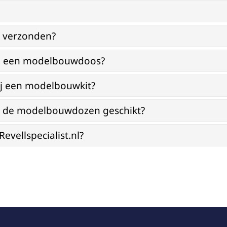
g verzonden?
bij een modelbouwdoos?
ij een modelbouwkit?
jn de modelbouwdozen geschikt?
vellspecialist.nl?