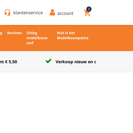
0
headset_mic
shopping_cart
klantenservice
account
ng
Reviews
Uitleg
Wat is het
modelbouw
Modelbouwpaleis
verf
Verkoop nieuw en ongebruikt