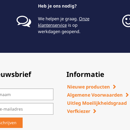
Heb je ons nodig?
We helpen je graag.
Onze
klantenservice
is op
werkdagen geopend.
euwsbrief
Informatie
Nieuwe producten
Algemene Voorwaarden
Uitleg Moeilijkheidsgraad
Verfkiezer