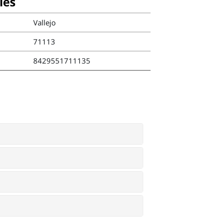
ies
Vallejo
71113
8429551711135