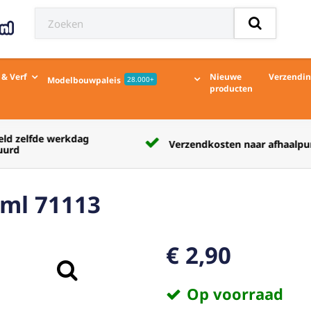
 & Verf
Nieuwe
Verzendi
Modelbouwpaleis
28.000+
producten
Verzendkosten naar afhaalpunt € 5,50
7ml 71113
€ 2,90
Op voorraad