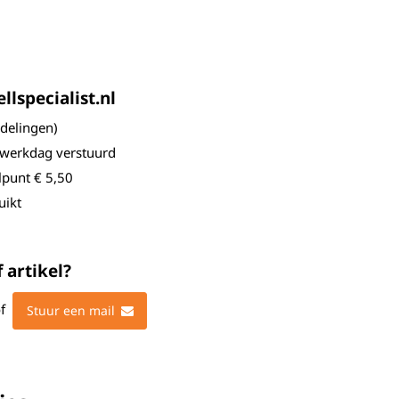
lspecialist.nl
elingen)
 werkdag verstuurd
lpunt € 5,50
uikt
 artikel?
f
Stuur een mail