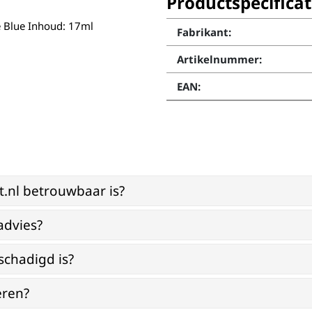
Productspecificat
e Blue Inhoud: 17ml
Fabrikant:
Artikelnummer:
EAN:
st.nl betrouwbaar is?
advies?
schadigd is?
eren?