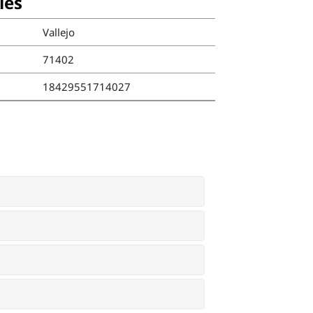
ies
Vallejo
71402
18429551714027