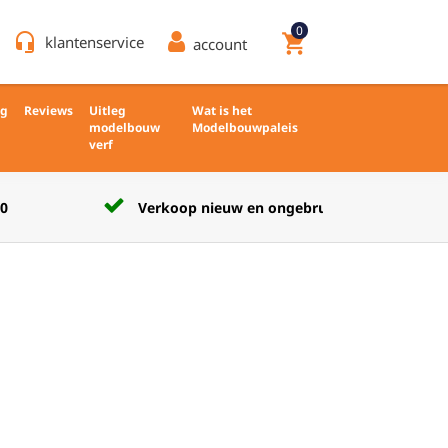
0
headset_mic
shopping_cart
klantenservice
account
ng
Reviews
Uitleg
Wat is het
modelbouw
Modelbouwpaleis
verf
Verkoop nieuw en ongebruikt