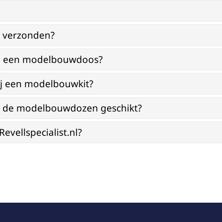
g verzonden?
bij een modelbouwdoos?
ij een modelbouwkit?
jn de modelbouwdozen geschikt?
vellspecialist.nl?