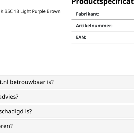
Productspecificat
UK BSC 18 Light Purple Brown
Fabrikant:
Artikelnummer:
EAN:
st.nl betrouwbaar is?
advies?
schadigd is?
eren?