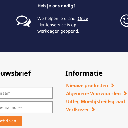
Heb je ons nodig?
We helpen je graag.
Onze
klantenservice
is op
werkdagen geopend.
euwsbrief
Informatie
Nieuwe producten
Algemene Voorwaarden
Uitleg Moeilijkheidsgraad
Verfkiezer