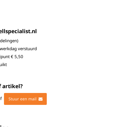
lspecialist.nl
elingen)
 werkdag verstuurd
lpunt € 5,50
uikt
 artikel?
f
Stuur een mail