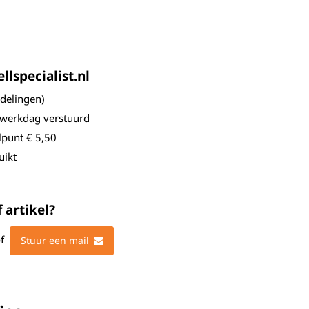
lspecialist.nl
elingen)
 werkdag verstuurd
lpunt € 5,50
uikt
 artikel?
f
Stuur een mail