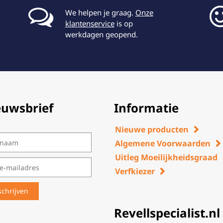
We helpen je graag.
Onze
klantenservice
is op
werkdagen geopend.
euwsbrief
Informatie
Nieuwe producten
Algemene Voorwaarden
Uitleg Moeilijkheidsgraad
Verfkiezer
Revellspecialist.nl