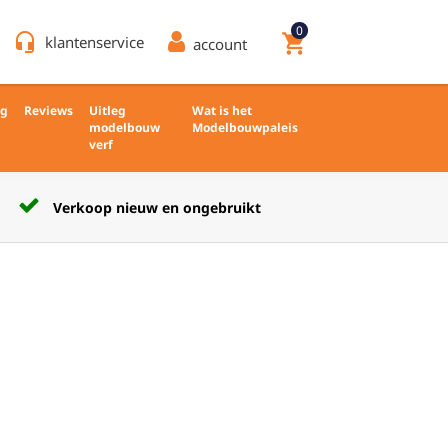
0
headset_mic
shopping_cart
klantenservice
account
ng
Reviews
Uitleg
Wat is het
modelbouw
Modelbouwpaleis
verf
Verkoop nieuw en ongebruikt