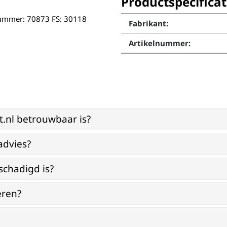
Productspecificat
lnummer: 70873 FS: 30118
Fabrikant:
Artikelnummer:
st.nl betrouwbaar is?
advies?
schadigd is?
eren?