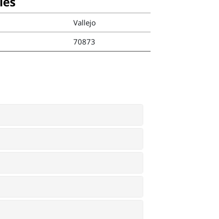
ies
Vallejo
70873