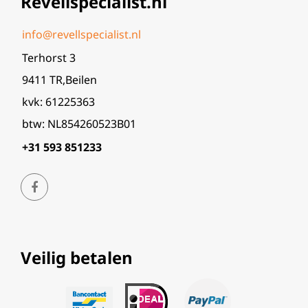
Revellspecialist.nl
info@revellspecialist.nl
Terhorst 3
9411 TR,Beilen
kvk: 61225363
btw: NL854260523B01
+31 593 851233
Veilig betalen