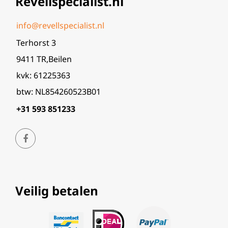
Revellspecialist.nl
info@revellspecialist.nl
Terhorst 3
9411 TR,Beilen
kvk: 61225363
btw: NL854260523B01
+31 593 851233
Veilig betalen