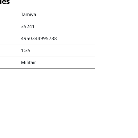
ies
Tamiya
35241
4950344995738
1:35
Militair