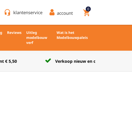
0
headset_mic
shopping_cart
klantenservice
account
ng
Reviews
Uitleg
Wat is het
modelbouw
Modelbouwpaleis
verf
Verkoop nieuw en ongebruikt