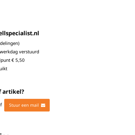
lspecialist.nl
elingen)
 werkdag verstuurd
lpunt € 5,50
uikt
 artikel?
f
Stuur een mail