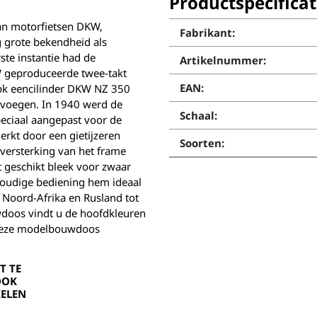
Productspecificat
an motorfietsen DKW,
Fabrikant:
ig grote bekendheid als
ste instantie had de
Artikelnummer:
W geproduceerde twee-takt
EAN:
1pk eencilinder DKW NZ 350
 voegen. In 1940 werd de
Schaal:
peciaal aangepast voor de
kt door een gietijzeren
Soorten:
e versterking van het frame
et geschikt bleek voor zwaar
nvoudige bediening hem ideaal
, Noord-Afrika en Rusland tot
doos vindt u de hoofdkleuren
 deze modelbouwdoos
T TE
OOK
ELEN