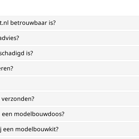
st.nl betrouwbaar is?
advies?
schadigd is?
eren?
g verzonden?
bij een modelbouwdoos?
ij een modelbouwkit?