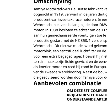
Omschrijving
Tamiya Motorrad-SAN De Duitse fabrikant v
opgericht in 1919, verwierf in de jaren dert
producent van twee-takt racemotoren. In eer
Wehrmacht niet veel belang bij de door DK
motor. In 1938 besloten ze echter om de 1
aan hun gemechaniseerde voertuigen toe te
productie gestart met de NZ 350/1 versie, s
Wehrmacht. Dit nieuwe model werd gekenmer
motorblok, een centrifugaal luchtfilter en d
voor een ​​extra bagagedrager. Hoewel hij ni
terrein maakte zijn lichte gewicht en de ee
als koerier motor en reed hij rond in Europa
ver de Tweede Wereldoorlog. Naast de bouw
die geadviseerd worden door Tamiya voor
Aanbevolen combinatie
OM DEZE SET COMPLEE
KRIJGEN BESTEL DAN 
ONDERSTAANDE ARTIK