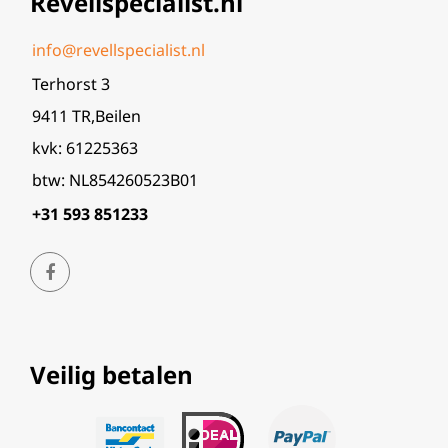
Revellspecialist.nl
info@revellspecialist.nl
Terhorst 3
9411 TR,Beilen
kvk: 61225363
btw: NL854260523B01
+31 593 851233
Veilig betalen