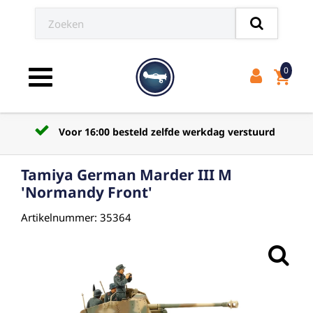
0
shopping_cart
Toggle navigation
 zelfde werkdag verstuurd
Verzendkosten naar
Tamiya German Marder III M
'Normandy Front'
Artikelnummer: 35364