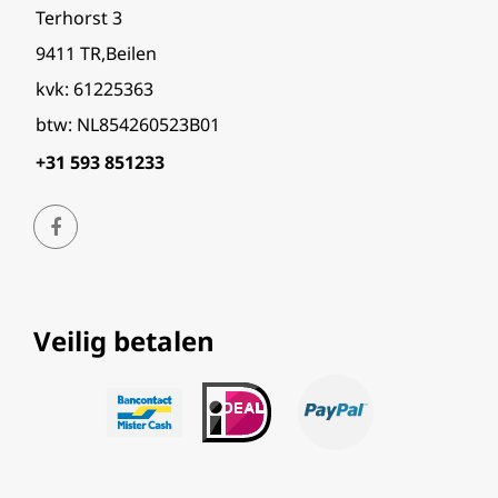
Terhorst 3
9411 TR,Beilen
kvk: 61225363
btw: NL854260523B01
+31 593 851233
Veilig betalen