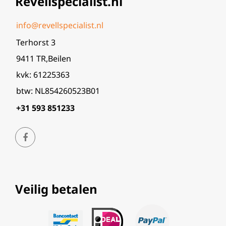
Revellspecialist.nl
info@revellspecialist.nl
Terhorst 3
9411 TR,Beilen
kvk: 61225363
btw: NL854260523B01
+31 593 851233
Veilig betalen