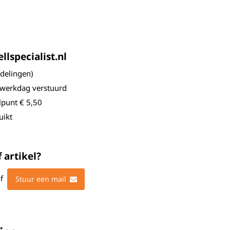
lspecialist.nl
elingen)
 werkdag verstuurd
lpunt € 5,50
uikt
 artikel?
f
Stuur een mail