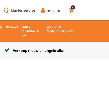
0
headset_mic
shopping_cart
klantenservice
account
ng
Reviews
Uitleg
Wat is het
modelbouw
Modelbouwpaleis
verf
Verkoop nieuw en ongebruikt