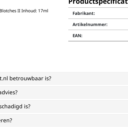
Productspecificat
r Blotches II Inhoud: 17ml
Fabrikant:
Artikelnummer:
EAN:
st.nl betrouwbaar is?
advies?
schadigd is?
eren?