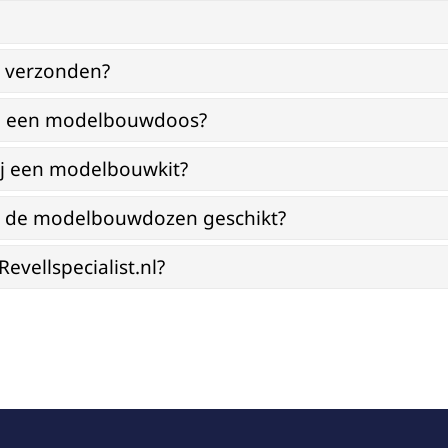
g verzonden?
bij een modelbouwdoos?
ij een modelbouwkit?
jn de modelbouwdozen geschikt?
vellspecialist.nl?