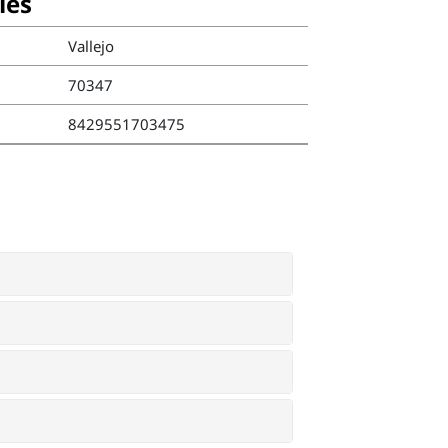
ies
Vallejo
70347
8429551703475