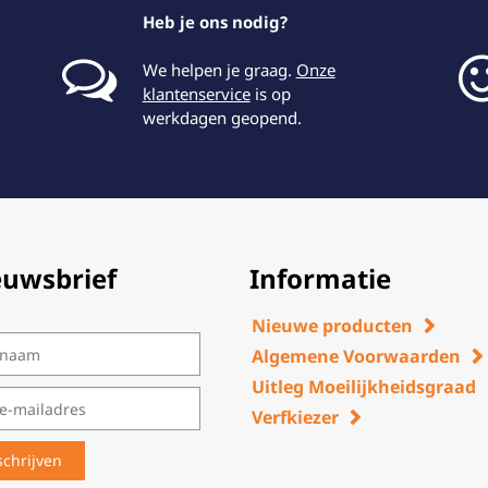
Heb je ons nodig?
We helpen je graag.
Onze
klantenservice
is op
werkdagen geopend.
euwsbrief
Informatie
Nieuwe producten
Algemene Voorwaarden
Uitleg Moeilijkheidsgraad
Verfkiezer