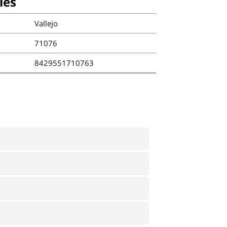
ies
Vallejo
71076
8429551710763