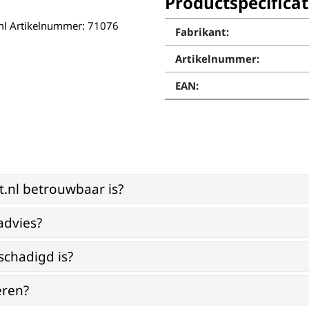
Productspecificat
7ml Artikelnummer: 71076
Fabrikant:
Artikelnummer:
EAN:
st.nl betrouwbaar is?
advies?
schadigd is?
eren?