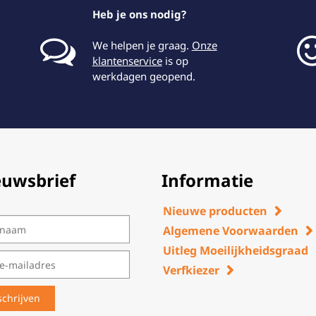
Heb je ons nodig?
We helpen je graag.
Onze
klantenservice
is op
werkdagen geopend.
euwsbrief
Informatie
Nieuwe producten
Algemene Voorwaarden
Uitleg Moeilijkheidsgraad
Verfkiezer