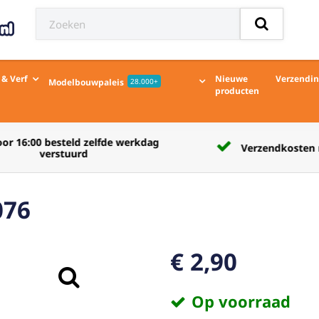
 & Verf
Nieuwe
Verzendi
Modelbouwpaleis
28.000+
producten
Verzendkosten naar afhaalpunt € 5,50
076
€ 2,90
Op voorraad