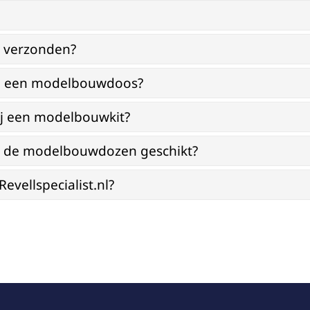
g verzonden?
bij een modelbouwdoos?
ij een modelbouwkit?
jn de modelbouwdozen geschikt?
vellspecialist.nl?