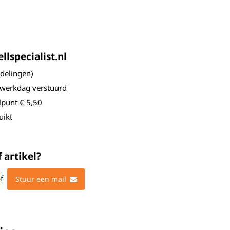
lspecialist.nl
elingen)
 werkdag verstuurd
lpunt € 5,50
uikt
 artikel?
f
Stuur een mail