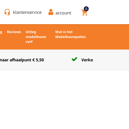
0
headset_mic
shopping_cart
klantenservice
account
ng
Reviews
Uitleg
Wat is het
modelbouw
Modelbouwpaleis
verf
Verkoop nieuw en ongebruikt