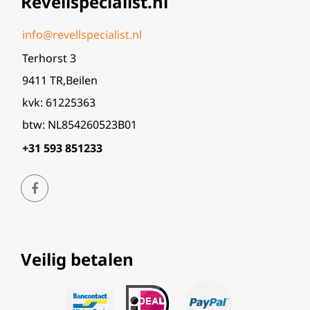
Revellspecialist.nl
info@revellspecialist.nl
Terhorst 3
9411 TR,Beilen
kvk: 61225363
btw: NL854260523B01
+31 593 851233
Veilig betalen