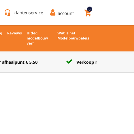
0
headset_mic
shopping_cart
klantenservice
account
ng
Reviews
Uitleg
Wat is het
modelbouw
Modelbouwpaleis
verf
Verkoop nieuw en ongebruikt