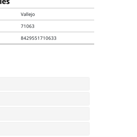
ies
Vallejo
71063
8429551710633