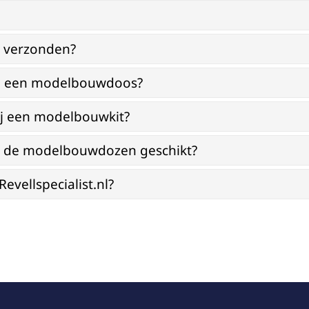
g verzonden?
bij een modelbouwdoos?
ij een modelbouwkit?
jn de modelbouwdozen geschikt?
vellspecialist.nl?