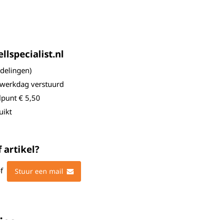
lspecialist.nl
elingen)
 werkdag verstuurd
lpunt € 5,50
uikt
 artikel?
f
Stuur een mail