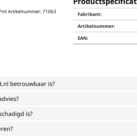
Productspecificat
: 17ml Artikelnummer: 71063
Fabrikant:
Artikelnummer:
EAN:
st.nl betrouwbaar is?
advies?
schadigd is?
eren?