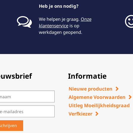
Heb je ons nodig?
We helpen je graag.
Onze
klantenservice
is op
werkdagen geopend.
euwsbrief
Informatie
Nieuwe producten
Algemene Voorwaarden
Uitleg Moeilijkheidsgraad
Verfkiezer