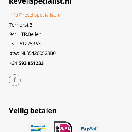
Revellspecialist.nl
info@revellspecialist.nl
Terhorst 3
9411 TR,Beilen
kvk: 61225363
btw: NL854260523B01
+31 593 851233
Veilig betalen