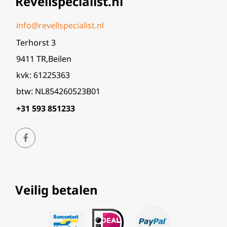
Revellspecialist.nl
info@revellspecialist.nl
Terhorst 3
9411 TR,Beilen
kvk: 61225363
btw: NL854260523B01
+31 593 851233
Veilig betalen