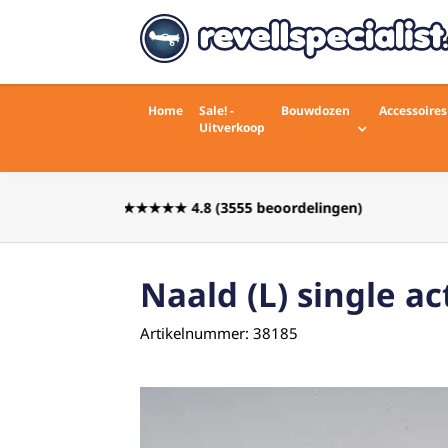
Home
Sale! -
Bouwdozen
Accessoires
Uitverkoop
Voor 16:00 besteld zelfde werkdag
rdelingen)
verstuurd
Naald (L) single ac
Artikelnummer: 38185