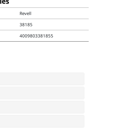
ies
Revell
38185
4009803381855