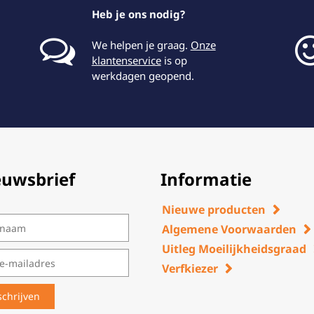
Heb je ons nodig?
We helpen je graag.
Onze
klantenservice
is op
werkdagen geopend.
euwsbrief
Informatie
Nieuwe producten
Algemene Voorwaarden
Uitleg Moeilijkheidsgraad
Verfkiezer