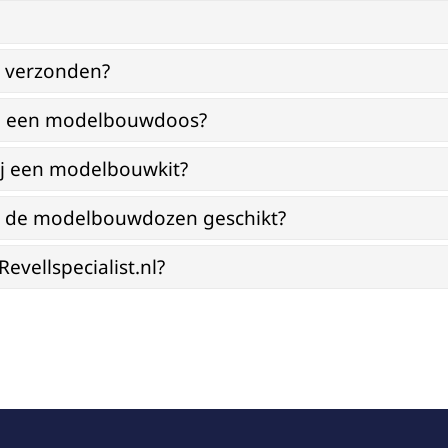
g verzonden?
bij een modelbouwdoos?
ij een modelbouwkit?
jn de modelbouwdozen geschikt?
vellspecialist.nl?