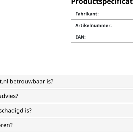
Productspecificat
Fabrikant:
Artikelnummer:
EAN:
st.nl betrouwbaar is?
advies?
schadigd is?
eren?