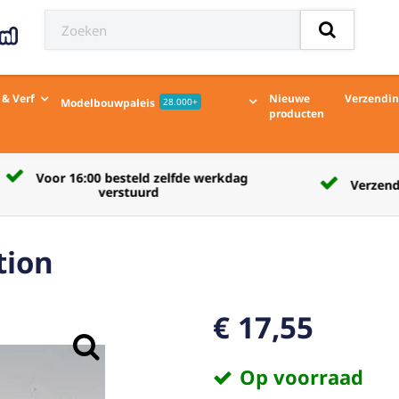
 & Verf
Nieuwe
Verzendi
Modelbouwpaleis
28.000+
producten
Verzendkosten naar afhaalpunt € 5,50
tion
€ 17,55
Op voorraad