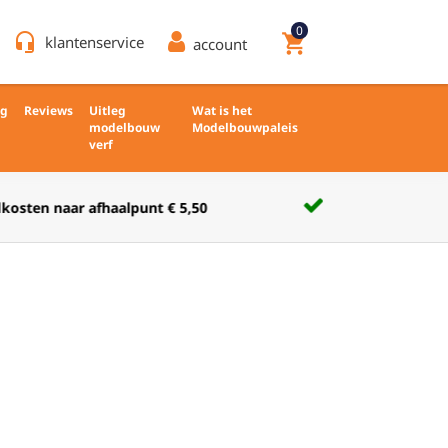
0
headset_mic
shopping_cart
klantenservice
account
ng
Reviews
Uitleg
Wat is het
modelbouw
Modelbouwpaleis
verf
Verkoop nieuw en ongebruikt