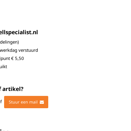
lspecialist.nl
elingen)
 werkdag verstuurd
lpunt € 5,50
uikt
 artikel?
f
Stuur een mail