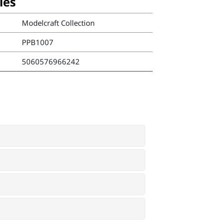
ies
Modelcraft Collection
PPB1007
5060576966242