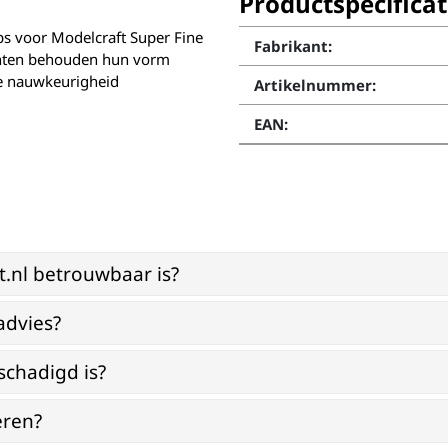
Productspecificat
ps voor Modelcraft Super Fine
Fabrikant:
enten behouden hun vorm
ote nauwkeurigheid
Artikelnummer:
EAN:
st.nl betrouwbaar is?
advies?
schadigd is?
eren?