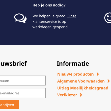
Heb je ons nodig?
We helpen je graag.
Onze
klantenservice
is op
werkdagen geopend.
euwsbrief
Informatie
Nieuwe producten
Algemene Voorwaarden
Uitleg Moeilijkheidsgraad
Verfkiezer