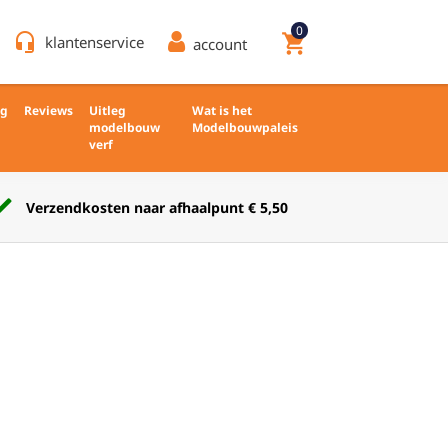
0
headset_mic
shopping_cart
klantenservice
account
ng
Reviews
Uitleg
Wat is het
modelbouw
Modelbouwpaleis
verf
Verkoop nieuw en ongebruikt