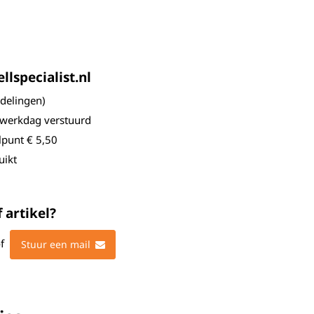
lspecialist.nl
elingen)
 werkdag verstuurd
lpunt € 5,50
uikt
 artikel?
f
Stuur een mail