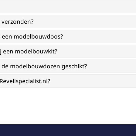
g verzonden?
bij een modelbouwdoos?
ij een modelbouwkit?
jn de modelbouwdozen geschikt?
vellspecialist.nl?