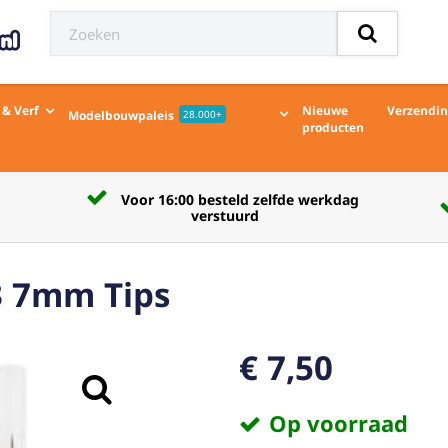
 & Verf
Nieuwe
Verzendi
Modelbouwpaleis
28.000+
producten
Verzendkosten naar afhaalpunt € 5,50
3 7mm Tips
€ 7,50
Op voorraad