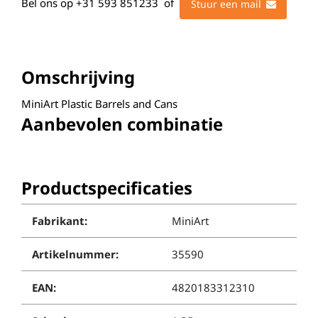
Bel ons op
+31 593 851233
of
Stuur een mail
Omschrijving
MiniArt Plastic Barrels and Cans
Aanbevolen combinatie
Productspecificaties
Fabrikant:
MiniArt
Artikelnummer:
35590
EAN:
4820183312310