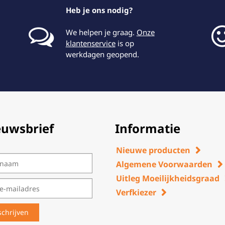
Heb je ons nodig?
We helpen je graag.
Onze
klantenservice
is op
werkdagen geopend.
euwsbrief
Informatie
Nieuwe producten
Algemene Voorwaarden
Uitleg Moeilijkheidsgraad
Verfkiezer