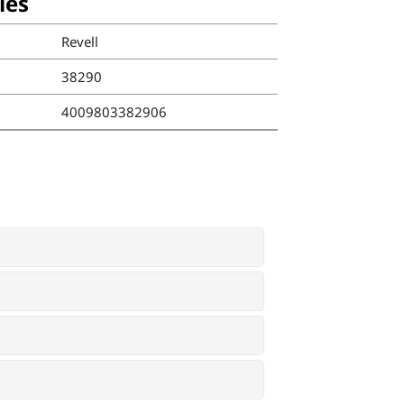
ies
Revell
38290
4009803382906