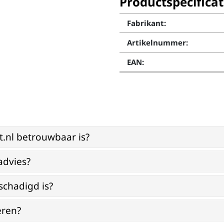
Productspecificat
Fabrikant:
Artikelnummer:
EAN:
st.nl betrouwbaar is?
advies?
schadigd is?
eren?