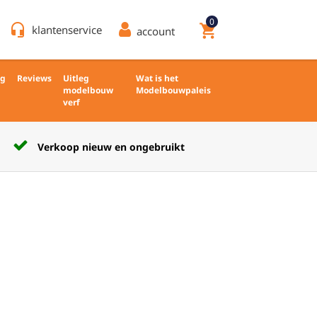
0
headset_mic
shopping_cart
klantenservice
account
ng
Reviews
Uitleg
Wat is het
modelbouw
Modelbouwpaleis
verf
Verkoop nieuw en ongebruikt