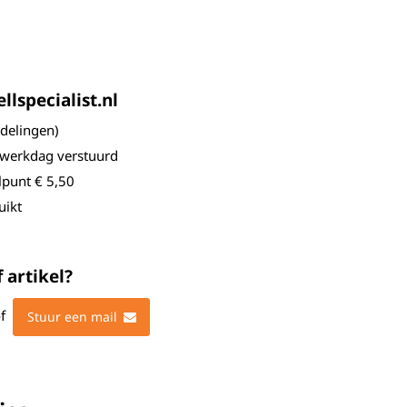
lspecialist.nl
elingen)
 werkdag verstuurd
lpunt € 5,50
uikt
 artikel?
f
Stuur een mail