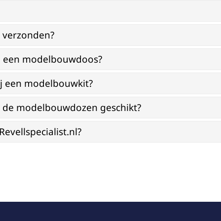
g verzonden?
bij een modelbouwdoos?
ij een modelbouwkit?
jn de modelbouwdozen geschikt?
vellspecialist.nl?