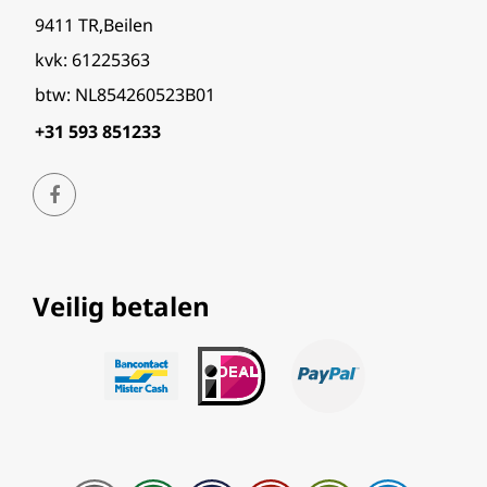
9411 TR,Beilen
kvk: 61225363
btw: NL854260523B01
+31 593 851233
Veilig betalen