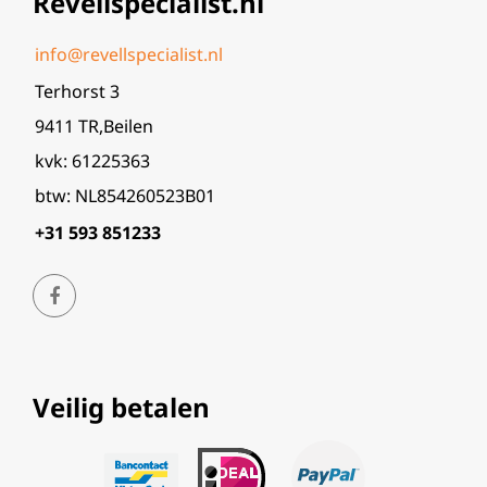
Revellspecialist.nl
info@revellspecialist.nl
Terhorst 3
9411 TR,Beilen
kvk: 61225363
btw: NL854260523B01
+31 593 851233
Veilig betalen