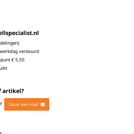
lspecialist.nl
elingen)
 werkdag verstuurd
lpunt € 5,50
uikt
 artikel?
f
Stuur een mail