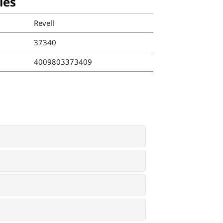
ies
Revell
37340
4009803373409