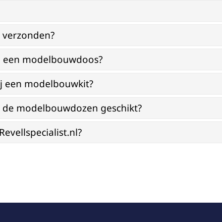
g verzonden?
bij een modelbouwdoos?
ij een modelbouwkit?
jn de modelbouwdozen geschikt?
vellspecialist.nl?