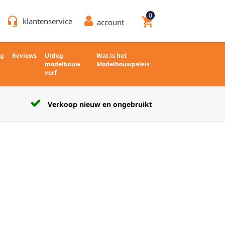
0
headset_mic
shopping_cart
klantenservice
account
ng
Reviews
Uitleg
Wat is het
modelbouw
Modelbouwpaleis
verf
Verkoop nieuw en ongebruikt