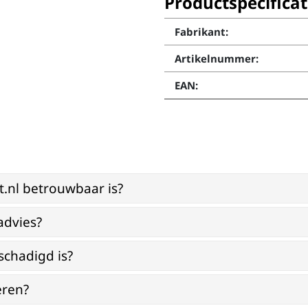
Productspecificat
Fabrikant:
Artikelnummer:
EAN:
st.nl betrouwbaar is?
advies?
schadigd is?
eren?