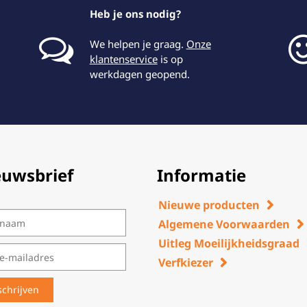
Heb je ons nodig?
We helpen je graag.
Onze
klantenservice
is op
werkdagen geopend.
euwsbrief
Informatie
Nieuwe producten
Algemene Voorwaarden
Uitleg Moeilijkheidsgraad
Verfkiezer