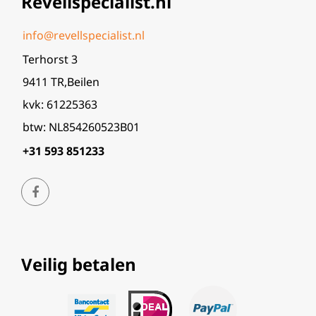
Revellspecialist.nl
info@revellspecialist.nl
Terhorst 3
9411 TR,Beilen
kvk: 61225363
btw: NL854260523B01
+31 593 851233
Veilig betalen